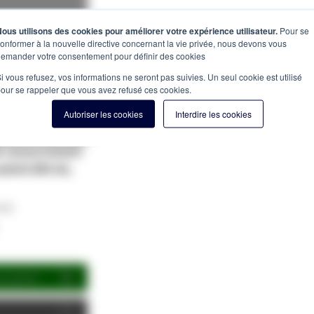
ous utilisons des cookies pour améliorer votre expérience utilisateur.
Pour se
onformer à la nouvelle directive concernant la vie privée, nous devons vous
emander votre consentement pour définir des cookies
i vous refusez, vos informations ne seront pas suivies. Un seul cookie est utilisé
our se rappeler que vous avez refusé ces cookies.
Autoriser les cookies
Interdire les cookies
e recouvrement
switch DIN 3U,
VER
au panier