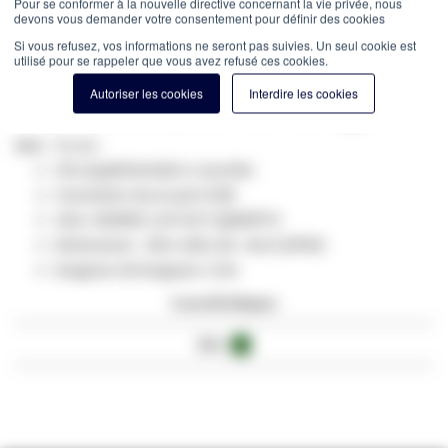
Pour se conformer à la nouvelle directive concernant la vie privée, nous
devons vous demander votre consentement pour définir des cookies
Si vous refusez, vos informations ne seront pas suivies. Un seul cookie est
✔ Entrepôt de 10.000m² au cœur de la France
utilisé pour se rappeler que vous avez refusé ces cookies.
✔ Commandé avant 12h = expédié le jour même
Autoriser les cookies
Interdire les cookies
Estimation des frais de port:
Colis -
15,00 €
(France, HT)
SKU
TB-602
Clé supplémentaire s sourdes
Connexion via un port USB
USA / NORDIC LAY-OUT (QWERTY)
Dimensions 330 x 168 x 28 mm (LXPXH)
longueur de longueur 1.5m
Caractéristiques
Avis
2