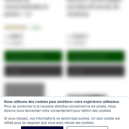
recouvrementde 10
aux baies de serveur de
pouces - 1 U
10 pouces
Notation:
2
Avis
90.0000%
9,96 €
13,62 €
11,95 €
16,34 €
Ajouter au panier
Ajouter au panier
Devis
Devis
Nous utilisons des cookies pour améliorer votre expérience utilisateur.
Pour se conformer à la nouvelle directive concernant la vie privée, nous
devons vous demander votre consentement pour définir des cookies
Si vous refusez, vos informations ne seront pas suivies. Un seul cookie est
utilisé pour se rappeler que vous avez refusé ces cookies.
Conduit de câble de 10
Panneau de brassage de