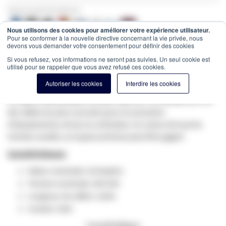
Payez en toute sécurité avec:
Nous utilisons des cookies pour améliorer votre expérience utilisateur.
Pour se conformer à la nouvelle directive concernant la vie privée, nous
✔ Entrepôt de 10.000m² au cœur de la France
devons vous demander votre consentement pour définir des cookies
✔ Commandé avant 12h = expédié le jour même
Si vous refusez, vos informations ne seront pas suivies. Un seul cookie est
utilisé pour se rappeler que vous avez refusé ces cookies.
Estimation des frais de port:
Colis -
15,00 €
(France, HT)
Autoriser les cookies
Interdire les cookies
SKU
WE-68-604
Ce câble d'alimentation Schuko mâle sur C13 femelle est l'un
des câbles les plus courants pour la connexion
d'équipements, tel qu'un ordinateur. En raison de la prise
Schuko coudée, un espace précieux peut être gagné.
Caractéristiques:
Valeur nominale: 16 Ampère
Tension nominale: 250 Volt
Longueur du câble: 1,50m
Couleur: Noir
Caractéristiques