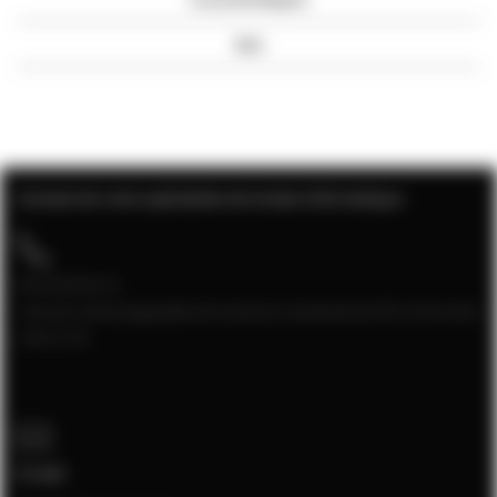
Avis
Contact de votre spécialiste de la baie informatique
04 28 08 00 70
Service client joignable du lundi au vendredi de 9h à 12h et de
13h à 17h
E-mail