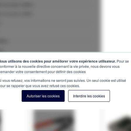
5 connector (8P8C)
5 connector (8P8C)
C
0MHz
mm
is
ous utilisons des cookies pour améliorer votre expérience utilisateur.
Pour se
onformer à la nouvelle directive concernant la vie privée, nous devons vous
emander votre consentement pour définir des cookies
i vous refusez, vos informations ne seront pas suivies. Un seul cookie est utilisé
our se rappeler que vous avez refusé ces cookies.
 que vous pourriez aimer !
Autoriser les cookies
Interdire les cookies