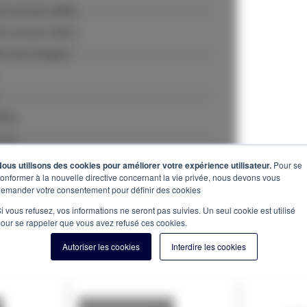
5 connector (8P8C)
5 connector (8P8C)
H, Sans halogène
0MHz
2 mm
Cat6a RJ45
ous utilisons des cookies pour améliorer votre expérience utilisateur.
Pour se
onformer à la nouvelle directive concernant la vie privée, nous devons vous
is
emander votre consentement pour définir des cookies
i vous refusez, vos informations ne seront pas suivies. Un seul cookie est utilisé
our se rappeler que vous avez refusé ces cookies.
Autoriser les cookies
Interdire les cookies
 que vous pourriez aimer !