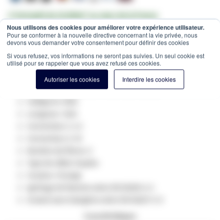
✔ Entrepôt de 10.000m² au cœur de la France
✔ Commandé avant 12h = expédié le jour même
Nous utilisons des cookies pour améliorer votre expérience utilisateur.
Pour se conformer à la nouvelle directive concernant la vie privée, nous
devons vous demander votre consentement pour définir des cookies
Estimation des frais de port:
Colis -
15,00 €
(France, HT)
Si vous refusez, vos informations ne seront pas suivies. Un seul cookie est
SKU
GV-10310
utilisé pour se rappeler que vous avez refusé ces cookies.
Spécifications du produit:
Autoriser les cookies
Interdire les cookies
Type de fibre optique: multimode 50/125
Catégorie: OM2
Longueur: 10m
Connecteur 1: LC
Connecteur 2: St
Nombre de fibres: 2
Type de câble: Duplex
Couleur: Orange
ignifuge de flamme selon EN 50265-2-1
Gratuit sans halogène selon EN 50267-2-3
Caractéristiques