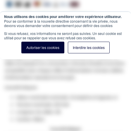
✔ Entrepôt de 10.000m² au cœur de la France
Nous utilisons des cookies pour améliorer votre expérience utilisateur.
Pour se conformer à la nouvelle directive concernant la vie privée, nous
✔ Commandé avant 12h = expédié le jour même
devons vous demander votre consentement pour définir des cookies
Estimation des frais de port:
Colis -
15,00 €
(France, HT)
Si vous refusez, vos informations ne seront pas suivies. Un seul cookie est
utilisé pour se rappeler que vous avez refusé ces cookies.
SKU
WE-93-087
Autoriser les cookies
Interdire les cookies
Ce câble d'alimentation avec Schuko
Plug
convient pour
prolonger un câble d'alimentation existant de 3 mètres. Ce
câble est équipé d'un connecteur Schucko femelle et est donc
compatible avec chaque câble d'alimentation Schuko (câbles
d'alimentation standard en Europe).
Caractéristiques:
Valeur nominale nominale: 10 ampères et egrave; re
Tension nominale: 250 Volt
Longueur du câble: 3M
Couleur: Blanc
Caractéristiques