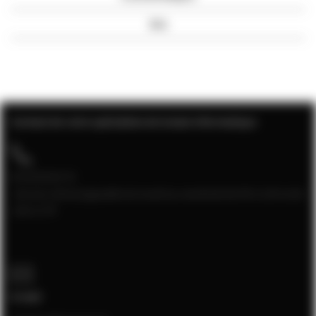
Avis
Contact de votre spécialiste de la baie informatique
04 28 08 00 70
Service client joignable du lundi au vendredi de 9h à 12h et de
13h à 17h
E-mail